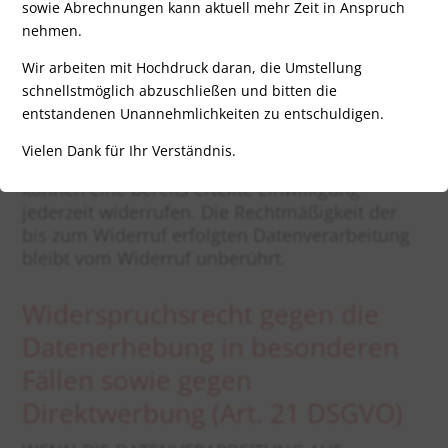
sowie Abrechnungen kann aktuell mehr Zeit in Anspruch
über gemeinsame Verarbeitung geschlossen.
nehmen.
Widerruf Ihrer Einwilligung zur
Wir arbeiten mit Hochdruck daran, die Umstellung
schnellstmöglich abzuschließen und bitten die
Datenverarbeitung
entstandenen Unannehmlichkeiten zu entschuldigen.
Viele Datenverarbeitungsvorgänge sind nur mit
Vielen Dank für Ihr Verständnis.
Ihrer ausdrücklichen Einwilligung möglich. Sie
können eine bereits erteilte Einwilligung
jederzeit widerrufen. Die Rechtmäßigkeit der
bis zum Widerruf erfolgten Datenverarbeitung
bleibt vom Widerruf unberührt.
Widerspruchsrecht gegen die
Datenerhebung in besonderen
Fällen sowie gegen
Direktwerbung (Art. 21 DSGVO)