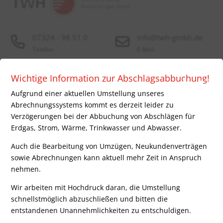
07324 - 98 51 0
info@twh-gmbh.de
Telefon
E-Mail
×
Wichtige Information zur Abschlagsabbuchung!
Über uns
Energieversorgung
Aufgrund einer aktuellen Umstellung unseres
Abrechnungssystems kommt es derzeit leider zu
Strom
TWH - Technische Werke
Verzögerungen bei der Abbuchung von Abschlägen für
Erdgas
Herbrechtingen GmbH
Erdgas, Strom, Wärme, Trinkwasser und Abwasser.
Wasser
Bauhofstr. 8
Fernwärme
89542 Herbrechtingen
Auch die Bearbeitung von Umzügen, Neukundenverträgen
sowie Abrechnungen kann aktuell mehr Zeit in Anspruch
nehmen.
Wir arbeiten mit Hochdruck daran, die Umstellung
Energiedienstleistung
Unternehmen
schnellstmöglich abzuschließen und bitten die
entstandenen Unannehmlichkeiten zu entschuldigen.
Energieberatung
Unternehmen