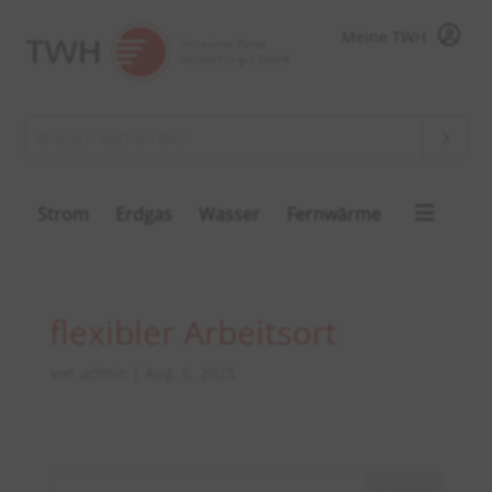
Meine TWH
Strom
Erdgas
Wasser
Fernwärme
flexibler Arbeitsort
von
admin
|
Aug. 6, 2025