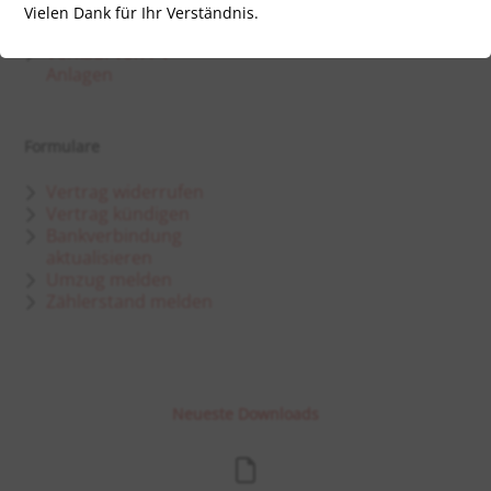
Energieausweis
Partner
Vielen Dank für Ihr Verständnis.
Elektromobilität
Karriere
Verkauf von PV-
Anlagen
Formulare
Vertrag widerrufen
Vertrag kündigen
Bankverbindung
aktualisieren
Umzug melden
Zählerstand melden
Neueste Downloads