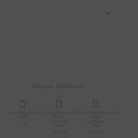

Neueste Downloads
Geschäftsbericht
Kontaktdatenblatt
Kontaktdatenblatt
2025
Strom
Erdgas
Lieferant
Lieferant
1,16 MB
TWH
TWH
22.07.2026
262,74 KB
15,86 KB
18.03.2026
18.03.2026