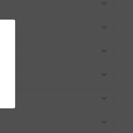





