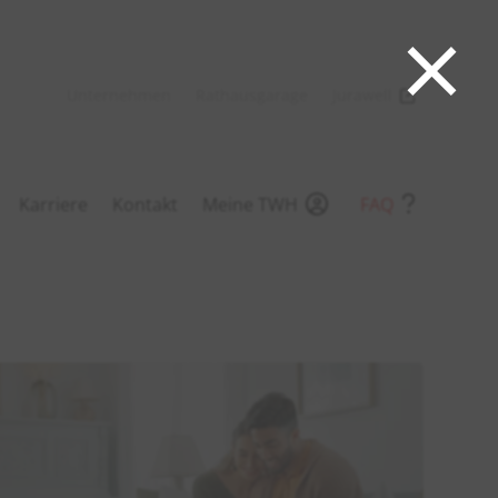
×
Unternehmen
Rathausgarage
Jurawell
Karriere
Kontakt
Meine TWH
FAQ