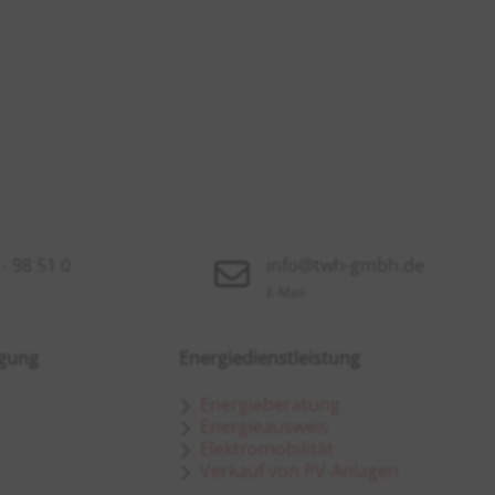
?
- 98 51 0
info@twh-gmbh.de
E-Mail
rgung
Energiedienstleistung
Energieberatung
Energieausweis
Elektromobilität
Verkauf von PV-Anlagen