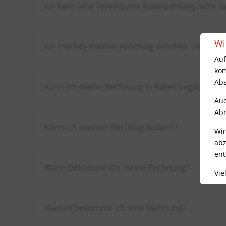
Ich kann eine vereinbarte Ratenzahlung nicht b
Wi
Ich möchte meinen Abschlag erhöhen oder an 
Auf
kom
Abs
Kann ich meine Rechnung in Raten begleichen?
Auc
Abr
Kann ich meinen Abschlag ändern?
Wir
abz
ent
Wann bekomme ich meine Rechnung?
Vie
Warum bekomme ich eine Mahnung?