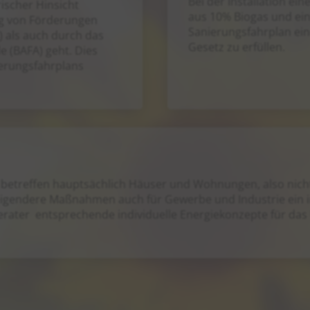
Bei der Installation ei
ischer Hinsicht
aus 10% Biogas und ein
ng von Förderungen
Sanierungsfahrplan ein
) als auch durch das
Gesetz zu erfüllen.
e (BAFA) geht. Dies
ierungsfahrplans
etreffen hauptsächlich Häuser und Wohnungen, also nicht 
steigendere Maßnahmen auch für Gewerbe und Industrie ein
erater entsprechende individuelle Energiekonzepte für da