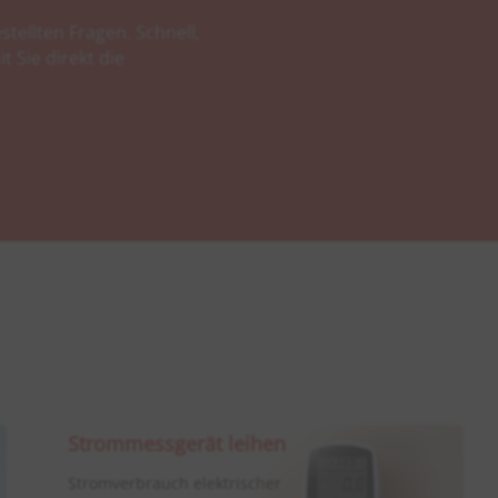
stellten Fragen. Schnell,
t Sie direkt die
Strommessgerät leihen
Stromverbrauch elektrischer