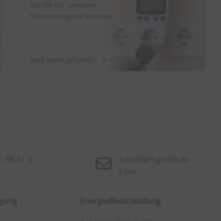
Geräte mit unserem
Strommessgerät messen.
Jetzt mehr erfahren
- 98 51 0
info@twh-gmbh.de
E-Mail
rgung
Energiedienstleistung