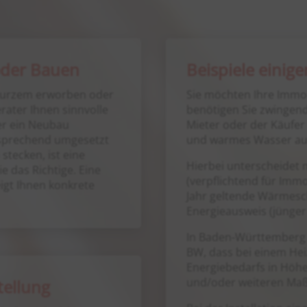
 oder Bauen
Beispiele einig
r kurzem erworben oder
Sie möchten Ihre Immo
rater Ihnen sinnvolle
benötigen Sie zwingend
er ein Neubau
Mieter oder der Käufer
tsprechend umgesetzt
und warmes Wasser au
stecken, ist eine
Hierbei unterscheidet 
e das Richtige. Eine
(verpflichtend für Immob
igt Ihnen konkrete
Jahr geltende Wärmesc
Energieausweis (jünger 
In Baden-Württemberg
BW, dass bei einem He
Energiebedarfs in Höhe
und/oder weiteren Ma
tellung