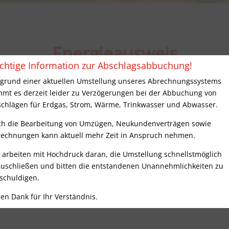
Energieausweis
chtige Information zur Abschlagsabbuchung!
Für Ihre Immobilie
grund einer aktuellen Umstellung unseres Abrechnungssystems
mt es derzeit leider zu Verzögerungen bei der Abbuchung von
rfsorientierten Energieausweis für Ihre Immobilie? Mit de
chlägen für Erdgas, Strom, Wärme, Trinkwasser und Abwasser.
erbrechtingen können Sie schnell und kostengünstig eine
h die Bearbeitung von Umzügen, Neukundenverträgen sowie
echnungen kann aktuell mehr Zeit in Anspruch nehmen.
 arbeiten mit Hochdruck daran, die Umstellung schnellstmöglich
e kommt:
uschließen und bitten die entstandenen Unannehmlichkeiten zu
schuldigen.
len Dank für Ihr Verständnis.