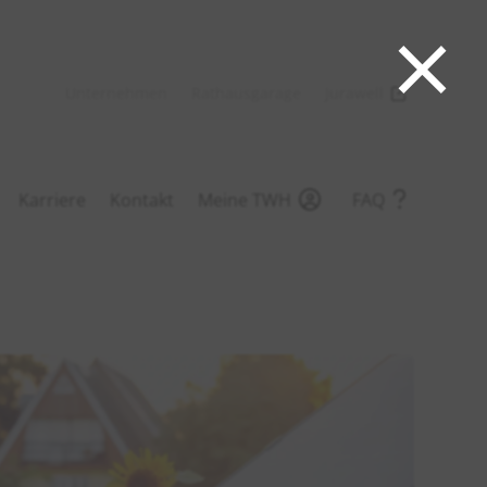
×
Unternehmen
Rathausgarage
Jurawell
Karriere
Kontakt
Meine TWH
FAQ