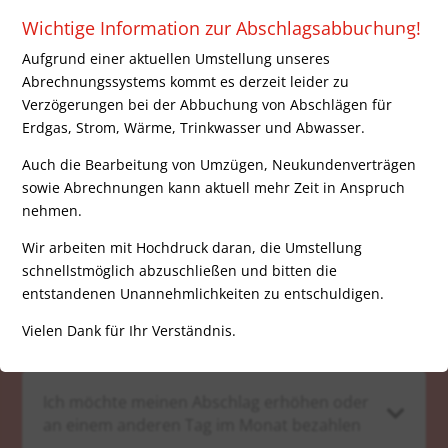
×
Zählerstand
Vertrag
Unternehmen
Wichtige Information zur Abschlagsabbuchung!
Aufgrund einer aktuellen Umstellung unseres
Technik & Netzanschluss
Rathausgarage
Abrechnungssystems kommt es derzeit leider zu
Energieberatung
Verzögerungen bei der Abbuchung von Abschlägen für
Erdgas, Strom, Wärme, Trinkwasser und Abwasser.
Auch die Bearbeitung von Umzügen, Neukundenverträgen
sowie Abrechnungen kann aktuell mehr Zeit in Anspruch
Der in der Jahresverbrauchsabrechnung

nehmen.
angegeben Zählerstand stimmt nicht.
Wir arbeiten mit Hochdruck daran, die Umstellung
schnellstmöglich abzuschließen und bitten die
entstandenen Unannehmlichkeiten zu entschuldigen.
Ich kann eine vereinbarte Ratenzahlung

nicht bezahlen. Was jetzt?
Vielen Dank für Ihr Verständnis.
Ich möchte meinen Abschlag erhöhen oder

an einem anderen Tag im Monat bezahlen