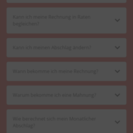
Kann ich meine Rechnung in Raten

begleichen?
Kann ich meinen Abschlag ändern?

Wann bekomme ich meine Rechnung?

Warum bekomme ich eine Mahnung?

Wie berechnet sich mein Monatlicher

Abschlag?