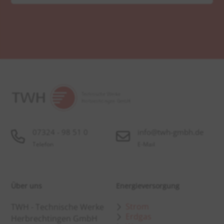
07324 - 98 51 0
info@twh-gmbh.de
Telefon
E-Mail
Über uns
Energieversorgung
Strom
TWH - Technische Werke
Erdgas
Herbrechtingen GmbH