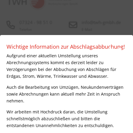
07324 - 98 51 0
info@twh-gmbh.de
Telefon
E-Mail
×
Wichtige Information zur Abschlagsabbuchung!
Über uns
Energieversorgung
Aufgrund einer aktuellen Umstellung unseres
Abrechnungssystems kommt es derzeit leider zu
Strom
TWH - Technische Werke
Verzögerungen bei der Abbuchung von Abschlägen für
Erdgas
Herbrechtingen GmbH
Erdgas, Strom, Wärme, Trinkwasser und Abwasser.
Wasser
Bauhofstr. 8
Fernwärme
89542 Herbrechtingen
Auch die Bearbeitung von Umzügen, Neukundenverträgen
sowie Abrechnungen kann aktuell mehr Zeit in Anspruch
nehmen.
Wir arbeiten mit Hochdruck daran, die Umstellung
Energiedienstleistung
Unternehmen
schnellstmöglich abzuschließen und bitten die
entstandenen Unannehmlichkeiten zu entschuldigen.
Energieberatung
Unternehmen