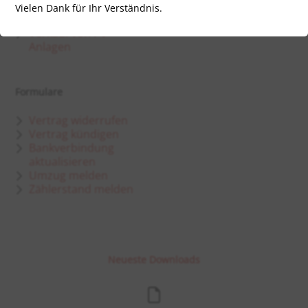
Energieausweis
Partner
Vielen Dank für Ihr Verständnis.
Elektromobilität
Karriere
Verkauf von PV-
Anlagen
Formulare
Vertrag widerrufen
Vertrag kündigen
Bankverbindung
aktualisieren
Umzug melden
Zählerstand melden
Neueste Downloads