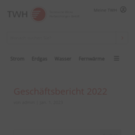
Meine TWH
Strom
Erdgas
Wasser
Fernwärme
Geschäftsbericht 2022
von
admin
|
Jan. 1, 2023