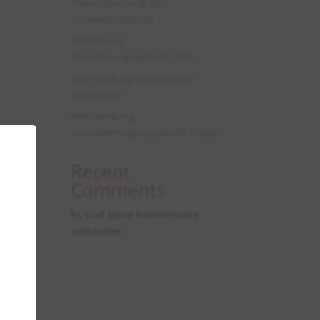
Preisanpassung des
Trinkwassertarifs
Umstellung
Abrechnungssystem TWH
Überprüfung Gasnetz auf
Leckstellen
Preissenkung
Grundversorgungstarife Erdgas
Recent
Comments
Es sind keine Kommentare
vorhanden.