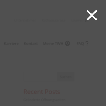
×
Unternehmen
Rathausgarage
Jurawell
Karriere
Kontakt
Meine TWH
FAQ
Suchen
Recent Posts
Geänderte Öffnungszeiten