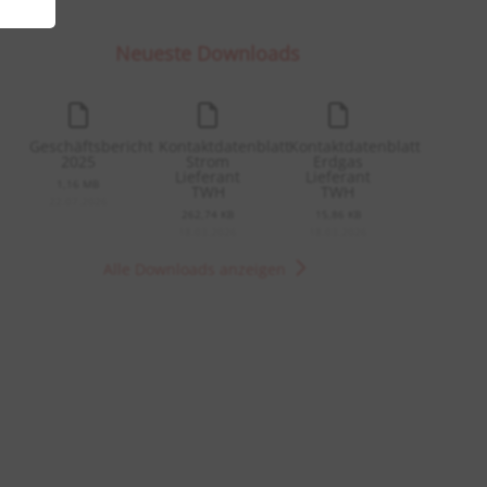
Neueste Downloads
Geschäftsbericht
Kontaktdatenblatt
Kontaktdatenblatt
2025
Strom
Erdgas
Lieferant
Lieferant
1,16 MB
TWH
TWH
22.07.2026
262,74 KB
15,86 KB
18.03.2026
18.03.2026
Alle Downloads anzeigen