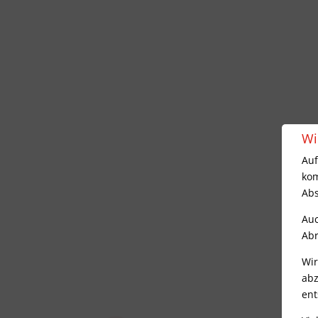
Wi
Auf
kom
Abs
Auc
Abr
Wir
abz
ent