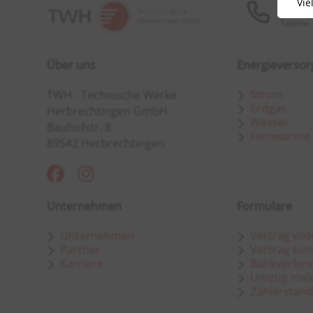
Vie
07324 
Telefon
Über uns
Energieverso
Strom
TWH - Technische Werke
Erdgas
Herbrechtingen GmbH
Wasser
Bauhofstr. 8
Fernwärme
89542 Herbrechtingen
Unternehmen
Formulare
Unternehmen
Vertrag wid
Partner
Vertrag kün
Karriere
Bankverbind
Umzug mel
Zählerstan