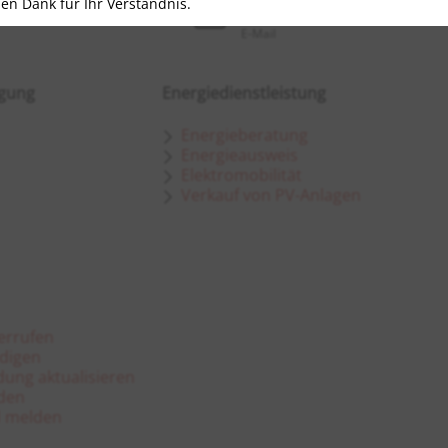
len Dank für Ihr Verständnis.
- 98 51 0
info@twh-gmbh.de
E-Mail
rgung
Energiedienstleistung
Energieberatung
Energieausweis
Elektromobilität
Verkauf von PV-Anlagen
errufen
digen
ung aktualisieren
den
d melden